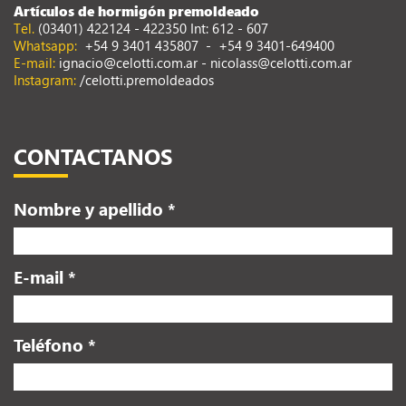
Artículos de hormigón premoldeado
Tel.
(03401) 422124 - 422350 Int: 612 - 607
Whatsapp:
+54 9 3401 435807
-
+54 9 3401-649400
E-mail:
ignacio@celotti.com.ar
-
nicolass@celotti.com.ar
Instagram:
/celotti.premoldeados
CONTACTANOS
Nombre y apellido *
E-mail *
Teléfono *