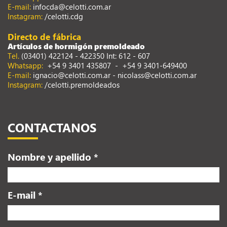
E-mail:
infocda@celotti.com.ar
Instagram:
/celotti.cdg
Directo de fábrica
Artículos de hormigón premoldeado
Tel.
(03401) 422124 - 422350 Int: 612 - 607
Whatsapp:
+54 9 3401 435807
-
+54 9 3401-649400
E-mail:
ignacio@celotti.com.ar
-
nicolass@celotti.com.ar
Instagram:
/celotti.premoldeados
CONTACTANOS
Nombre y apellido *
E-mail *