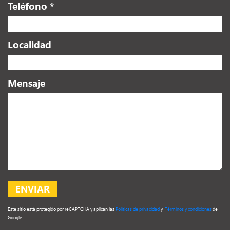
Teléfono *
Localidad
Mensaje
Este sitio está protegido por reCAPTCHA y aplican las
Políticas de privacidad
y
Términos y condiciones
de
Google.