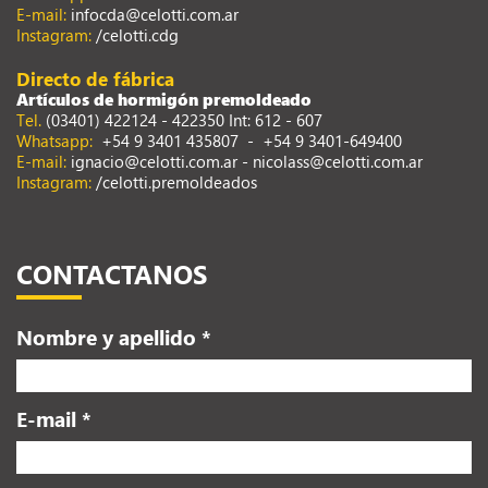
E-mail:
infocda@celotti.com.ar
Instagram:
/celotti.cdg
Directo de fábrica
Artículos de hormigón premoldeado
Tel.
(03401) 422124 - 422350 Int: 612 - 607
Whatsapp:
+54 9 3401 435807
-
+54 9 3401-649400
E-mail:
ignacio@celotti.com.ar
-
nicolass@celotti.com.ar
Instagram:
/celotti.premoldeados
CONTACTANOS
Nombre y apellido *
E-mail *