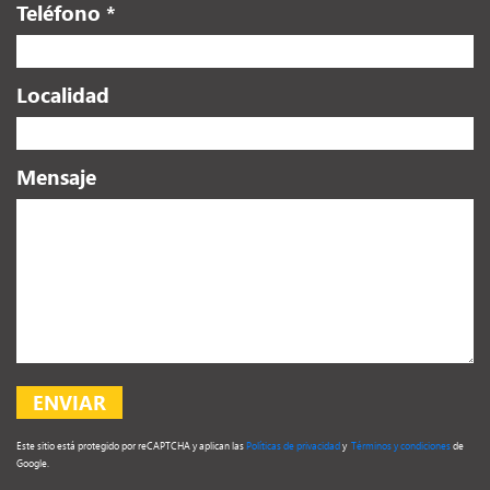
Teléfono *
Localidad
Mensaje
Este sitio está protegido por reCAPTCHA y aplican las
Políticas de privacidad
y
Términos y condiciones
de
Google.