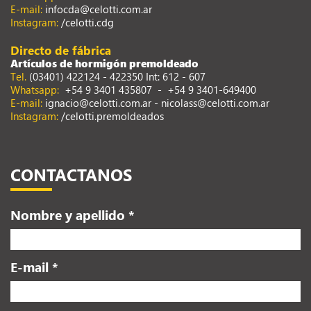
E-mail:
infocda@celotti.com.ar
Instagram:
/celotti.cdg
Directo de fábrica
Artículos de hormigón premoldeado
Tel.
(03401) 422124 - 422350 Int: 612 - 607
Whatsapp:
+54 9 3401 435807
-
+54 9 3401-649400
E-mail:
ignacio@celotti.com.ar
-
nicolass@celotti.com.ar
Instagram:
/celotti.premoldeados
CONTACTANOS
Nombre y apellido *
E-mail *