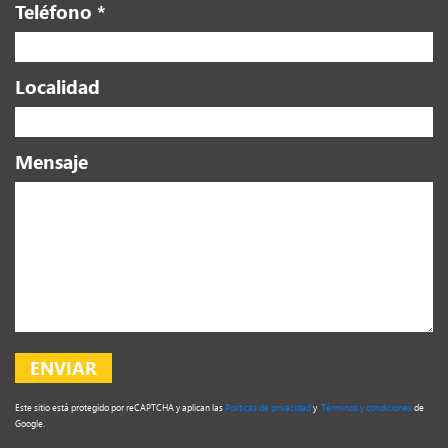
Teléfono *
Localidad
Mensaje
Este sitio está protegido por reCAPTCHA y aplican las
Políticas de privacidad
y
Términos y condiciones
de
Google.